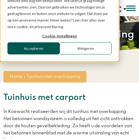
website elke dag een beetje beter. We laten je graag nuttige
advertenties zien. Daarom gebruiken we technologie om je
Configurator
gedrag binnen en buiten onze website te volgen. Dat doen we
op een anonieme manier. Meer weten? Lees hier alles over
onze cookie- en privacyverklaring.
Tuinhuis met overkapping
Cookie-instellingen
Accepteren
Weigeren
Op maat gemaakt
Home
»
Tuinhuis met overkapping
Tuinhuis met carport
In Koewacht realiseerden wij dit tuinhuis met overkapping.
Het betonnen wandsysteem is volledig uit het zicht onttrokken
door de houten gevelbekleding. Zo heeft u de voordelen van
het betonnen binnenblad met de warme uitstraling van echt