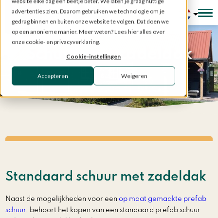
website elke dag een beetje beter. We laten je graag nuttige
advertenties zien. Daarom gebruiken we technologie om je
Configurator
gedrag binnen en buiten onze website te volgen. Dat doen we
op een anonieme manier. Meer weten? Lees hier alles over
onze cookie- en privacyverklaring.
Schuur met zadeldak
Cookie-instellingen
Accepteren
Weigeren
Home
»
Prefab bouwen
»
Standaard systemen
»
Schuren
(zadeldak)
Standaard schuur met zadeldak
Naast de mogelijkheden voor een
op maat gemaakte prefab
schuur
, behoort het kopen van een standaard prefab schuur