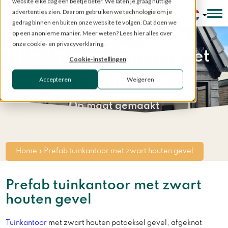
website elke dag een beetje beter. We laten je graag nuttige
advertenties zien. Daarom gebruiken we technologie om je
Configurator
gedrag binnen en buiten onze website te volgen. Dat doen we
op een anonieme manier. Meer weten? Lees hier alles over
onze cookie- en privacyverklaring.
Prefab tuinkantoor met
Cookie-instellingen
zwart houten gevel
Accepteren
Weigeren
Op maat gemaakt
Home
»
Prefab tuinkantoor met zwart houten gevel
Prefab tuinkantoor met zwart
houten gevel
Tuinkantoor
met zwart houten potdeksel gevel, afgeknot