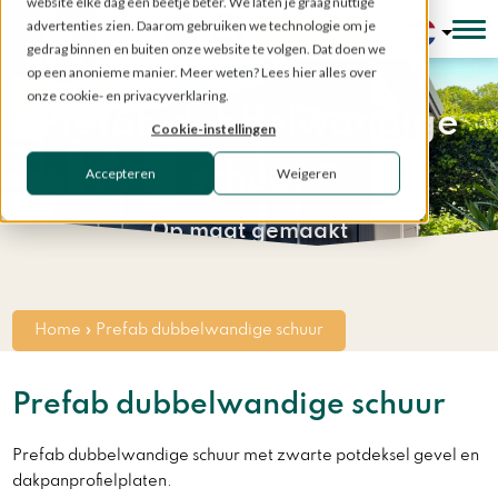
website elke dag een beetje beter. We laten je graag nuttige
advertenties zien. Daarom gebruiken we technologie om je
Configurator
gedrag binnen en buiten onze website te volgen. Dat doen we
op een anonieme manier. Meer weten? Lees hier alles over
onze cookie- en privacyverklaring.
Prefab dubbelwandige
Cookie-instellingen
schuur
Accepteren
Weigeren
Op maat gemaakt
Home
»
Prefab dubbelwandige schuur
Prefab dubbelwandige schuur
Prefab dubbelwandige schuur met zwarte potdeksel gevel en
dakpanprofielplaten.