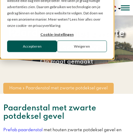
website elke dag een beetje beter. We laten je graag nuttige
advertenties zien. Daarom gebruiken we technologie om je
Configurator
gedrag binnen en buiten onze website te volgen. Dat doen we
op een anonieme manier. Meer weten? Lees hier alles over
onze cookie- en privacyverklaring.
Paardenstal met zwarte
Cookie-instellingen
potdeksel gevel
Accepteren
Weigeren
Op maat gemaakt
Home
»
Paardenstal met zwarte potdeksel gevel
Paardenstal met zwarte
potdeksel gevel
Prefab paardenstal
met houten zwarte potdeksel gevel en