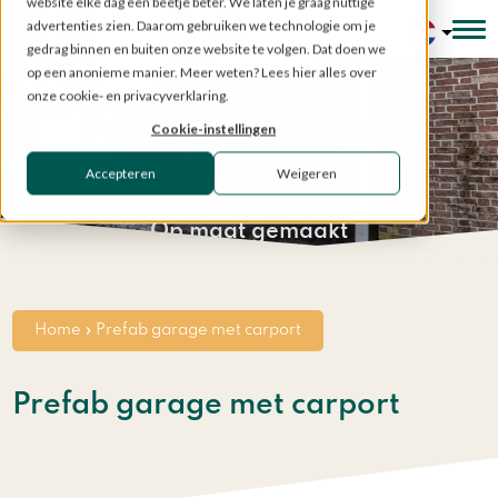
website elke dag een beetje beter. We laten je graag nuttige
advertenties zien. Daarom gebruiken we technologie om je
Configurator
gedrag binnen en buiten onze website te volgen. Dat doen we
op een anonieme manier. Meer weten? Lees hier alles over
onze cookie- en privacyverklaring.
Prefab garage met
Cookie-instellingen
carport
Accepteren
Weigeren
Op maat gemaakt
Home
»
Prefab garage met carport
Prefab garage met carport