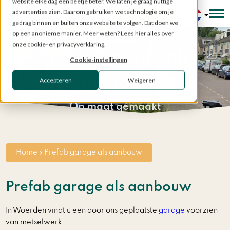
website elke dag een beetje beter. We laten je graag nuttige
advertenties zien. Daarom gebruiken we technologie om je
Configurator
gedrag binnen en buiten onze website te volgen. Dat doen we
op een anonieme manier. Meer weten? Lees hier alles over
onze cookie- en privacyverklaring.
Prefab garage als
Cookie-instellingen
aanbouw
Accepteren
Weigeren
Op maat gemaakt
Home
»
Prefab garage als aanbouw
Prefab garage als aanbouw
In Woerden vindt u een door ons geplaatste
garage
voorzien
van metselwerk.