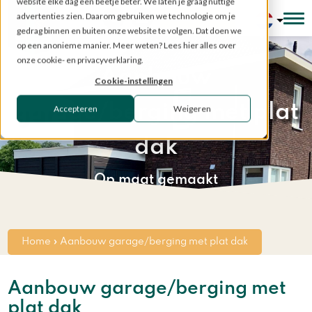
website elke dag een beetje beter. We laten je graag nuttige
advertenties zien. Daarom gebruiken we technologie om je
Configurator
gedrag binnen en buiten onze website te volgen. Dat doen we
op een anonieme manier. Meer weten? Lees hier alles over
onze cookie- en privacyverklaring.
Aanbouw
Cookie-instellingen
garage/berging met plat
Accepteren
Weigeren
dak
Op maat gemaakt
Home
»
Aanbouw garage/berging met plat dak
Aanbouw garage/berging met
plat dak