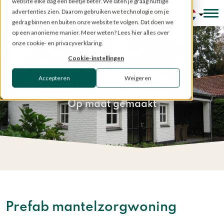
website elke dag een beetje beter. We laten je graag nuttige
advertenties zien. Daarom gebruiken we technologie om je
Configurator
gedrag binnen en buiten onze website te volgen. Dat doen we
op een anonieme manier. Meer weten? Lees hier alles over
onze cookie- en privacyverklaring.
Prefab
Cookie-instellingen
mantelzorgwoning
Accepteren
Weigeren
Op maat gemaakt
Home
»
Prefab constructies
»
Prefab mantelzorgwoning
Prefab mantelzorgwoning